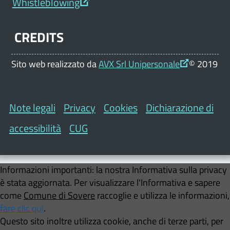
Whistleblowing
CREDITS
Sito web realizzato da
AVX Srl Unipersonale
© 2019
Note legali
Privacy
Cookies
Dichiarazione di
accessibilità
CUG
Informazioni importanti:
la nostra Informativa sulla privacy
è stata aggiornata. Per visualizzare l'Informativa e sapere
come
Comune di Sovere
raccoglie e utilizza le informazioni,
fare clic qui
.
Questo sito inoltre utilizza cookie, anche di terze parti, per