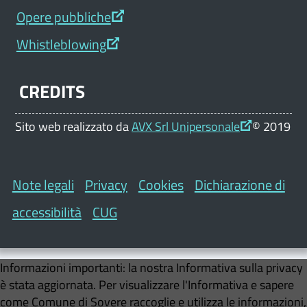
Opere pubbliche
Whistleblowing
CREDITS
Sito web realizzato da
AVX Srl Unipersonale
© 2019
Note legali
Privacy
Cookies
Dichiarazione di
accessibilità
CUG
Informazioni importanti:
la nostra Informativa sulla privacy
è stata aggiornata. Per visualizzare l'Informativa e sapere
come
Comune di Sovere
raccoglie e utilizza le informazioni,