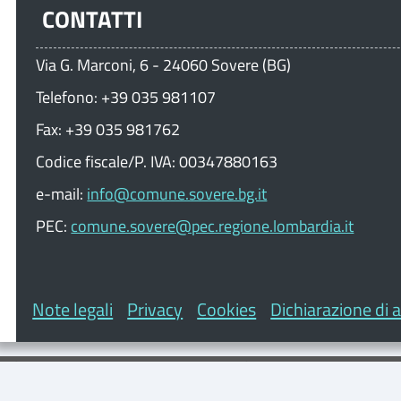
CONTATTI
Via G. Marconi, 6 - 24060 Sovere (BG)
Telefono: +39 035 981107
Fax: +39 035 981762
Codice fiscale/P. IVA: 00347880163
e-mail:
info@comune.sovere.bg.it
PEC:
comune.sovere@pec.regione.lombardia.it
Note legali
Privacy
Cookies
Dichiarazione di a
Informazioni importanti:
la nostra Informativa sulla privacy
fare clic qui
.