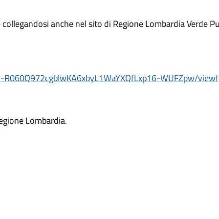
e collegandosi anche nel sito di Regione Lombardia Verde Pul
71Od-R060Q972cgblwKA6xbyL1WaYXQfLxp16-WUFZpw/view
 Regione Lombardia.