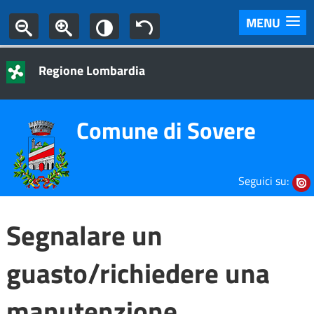
MENU
Regione Lombardia
Comune di Sovere
Seguici su:
Segnalare un
guasto/richiedere una
manutenzione