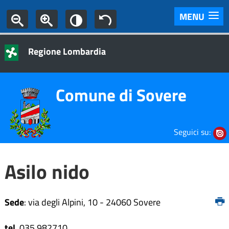
MENU
Regione Lombardia
Comune di Sovere
Seguici su:
Asilo nido
Sede
: via degli Alpini, 10 - 24060 Sovere
tel
. 035.982710