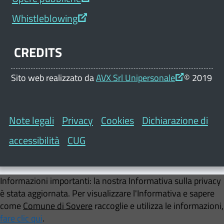
Whistleblowing
CREDITS
Sito web realizzato da
AVX Srl Unipersonale
© 2019
Note legali
Privacy
Cookies
Dichiarazione di
accessibilità
CUG
Informazioni importanti:
la nostra Informativa sulla privacy
è stata aggiornata. Per visualizzare l'Informativa e sapere
come
Comune di Sovere
raccoglie e utilizza le informazioni,
fare clic qui
.